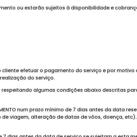
ento ou estarão sujeitos à disponibilidade e cobran
iente efetuar o pagamento do serviço e por motivo alh
ealização do serviço.
, respeitando algumas condições abaixo descritas par
AMENTO num prazo mínimo de
7 dias
antes da data res
 viagem, alteração de datas de vôos, doença, etc). A
 7 dias antes da data de serviço
se sujeitam a esta m