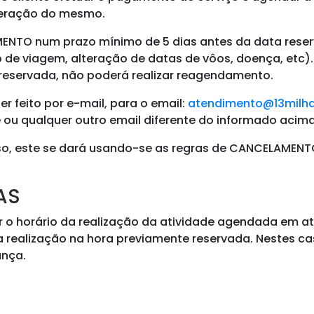
alteração do mesmo.
AMENTO num prazo mínimo de
5 dias antes da data rese
e viagem, alteração de datas de vôos, doença, etc). 
reservada,
não poderá realizar reagendamento
.
 feito por e-mail, para o email:
atendimento@13milha
ou qualquer outro email diferente do informado acima
so, este se dará usando-se as regras de CANCELAMENTO 
HAS
rar o horário da realização da atividade agendada em at
a realização na hora previamente reservada. Nestes c
ança.