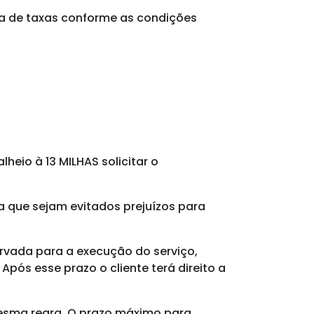
ça de taxas conforme as condições
eio à 13 MILHAS solicitar o
a que sejam evitados prejuízos para
ervada
para a execução do serviço,
pós esse prazo o cliente terá direito a
esma regra. O prazo máximo para