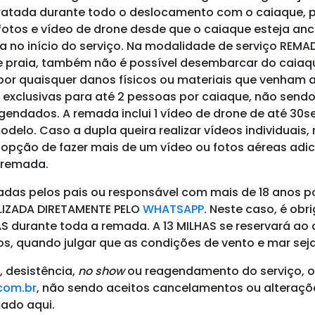
tratada durante todo o deslocamento com o caiaque, 
tos e vídeo de drone desde que o caiaque esteja anc
ia no início do serviço. Na modalidade de serviço REMA
de praia, também não é possível desembarcar do caiaqu
 por quaisquer danos físicos ou materiais que venham a
 exclusivas para até 2 pessoas por caiaque, não send
agendados.
A remada inclui 1 vídeo de drone de até 30s
delo. Caso a dupla queira realizar vídeos individuais
 a opção de fazer mais de um vídeo ou fotos aéreas ad
e remada.
adas pelos pais ou responsável com mais de 18 anos 
LIZADA DIRETAMENTE PELO
WHATSAPP
.
Neste caso, é obri
HAS durante toda a remada. A 13 MILHAS se reservará ao
, quando julgar que as condições de vento e mar se
 desistência,
no show
ou reagendamento do serviço, o 
com.br
, não sendo aceitos cancelamentos ou alteraçõ
mado aqui.