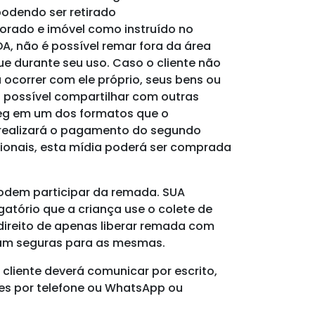
podendo ser retirado
orado e imóvel como instruído no
DA, não é possível remar fora da área
e durante seu uso. Caso o cliente não
 ocorrer com ele próprio, seus bens ou
o possível compartilhar com outras
eg
em um dos formatos que o
, realizará o pagamento do segundo
icionais, esta mídia poderá ser comprada
podem participar da remada.
SUA
gatório que a criança use o colete de
 direito de apenas liberar remada com
jam seguras para as mesmas.
cliente deverá comunicar por escrito,
es por telefone ou WhatsApp ou