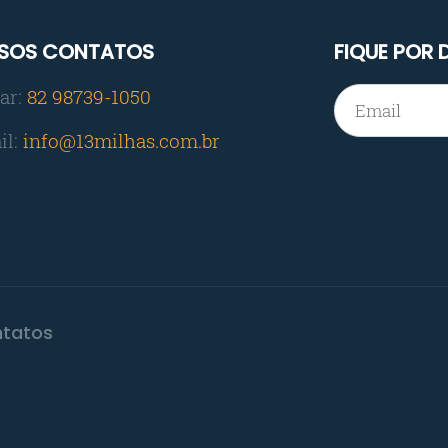
SOS CONTATOS
FIQUE POR
ar:
82 98739-1050
il:
info@13milhas.com.br
tatos