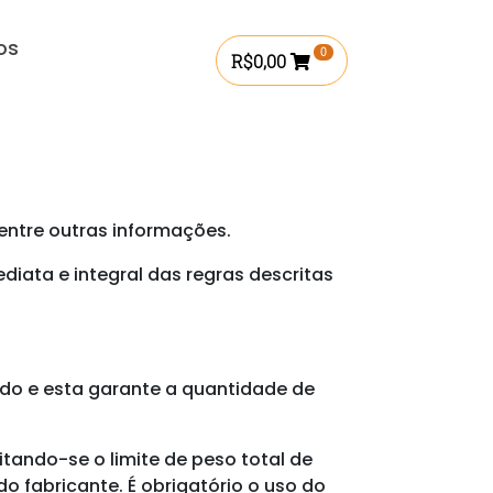
os
0
R$
0,00
 entre outras informações.
iata e integral das regras descritas
ido e esta garante a quantidade de
ando-se o limite de peso total de
 fabricante. É obrigatório o uso do