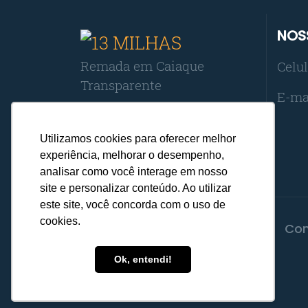
NOS
Remada em Caiaque
Celul
Transparente
E-ma
CNPJ:
31.448.213/0001-04
Utilizamos cookies para oferecer melhor
experiência, melhorar o desempenho,
analisar como você interage em nosso
site e personalizar conteúdo. Ao utilizar
este site, você concorda com o uso de
cookies.
Home
Reservas
Dúvidas
Con
Ok, entendi!