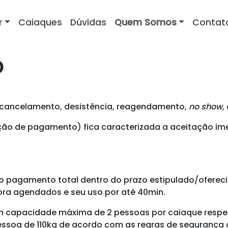
r
Caiaques
Dúvidas
Quem Somos
Contat
O
a, cancelamento, desistência, reagendamento,
no show
,
ção de pagamento) fica caracterizada a aceitação imed
o pagamento total dentro do prazo estipulado/oferec
ora agendados e seu uso por até 40min.
m capacidade máxima de 2 pessoas por caiaque respeit
ssoa de 110kg de acordo com as regras de segurança do