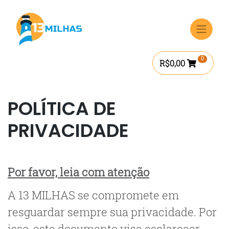
Ir
para
o
conteúdo
0
R$
0,00
POLÍTICA DE
PRIVACIDADE
Por favor, leia com atenção
A 13 MILHAS se compromete em
resguardar sempre sua privacidade. Por
isso, este documento visa esclarecer