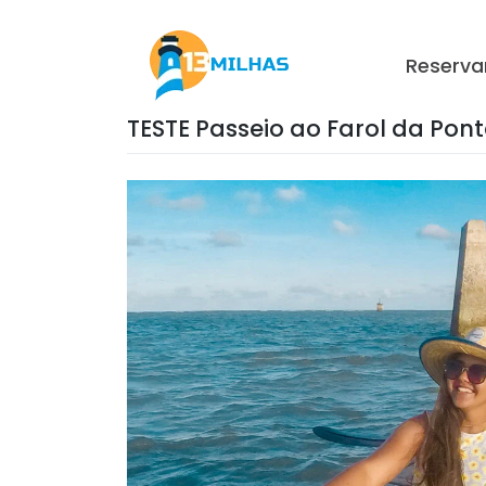
Ir
para
o
Reserva
conteúdo
TESTE Passeio ao Farol da Pon