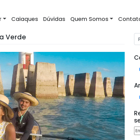
r
Caiaques
Dúvidas
Quem Somos
Contat
ta Verde
C
A
R
s