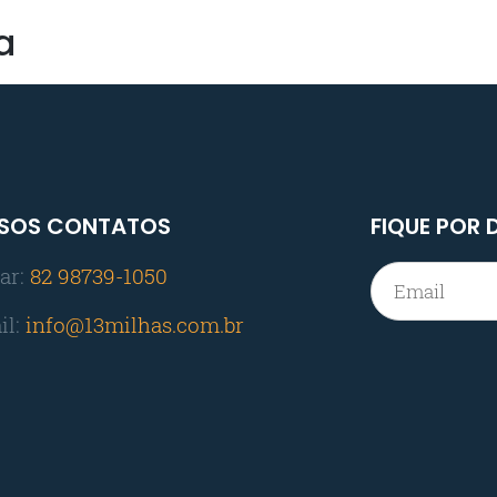
a
SOS CONTATOS
FIQUE POR
ar:
82 98739-1050
il:
info@13milhas.com.br