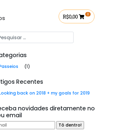
0
R$
0,00
os
ategorias
Passeios
(1)
rtigos Recentes
Looking back on 2018 + my goals for 2019
eceba novidades diretamente no
eu email