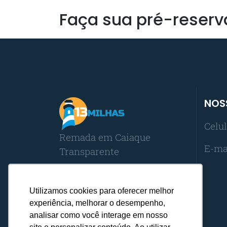
Faça sua pré-reserv
NOS
Celul
Remada em Caiaque
E-ma
Transparente
CNPJ:
31.448.213/0001-04
Utilizamos cookies para oferecer melhor
experiência, melhorar o desempenho,
analisar como você interage em nosso