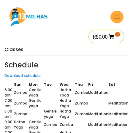
Ir
para
o
conteúdo
0
R$
0,00
Classes
Schedule
Download schedule
Sun
Mon
Tue
Wed
Thu
Fri
Sat
6.00
Gentle
Hatha
Zumba
Zumba
Meditation
am
yoga
Yoga
7.00
Gentle
Hatha
Zumba
Zumba
Meditation
am
yoga
Yoga
8.00
Gentle
Hatha
Zumba
Zumba
Meditation
Meditation
am
yoga
Yoga
9.00
Hatha
Gentle
Zumba
Zumba
Meditation
Meditation
am
Yoga
yoga
7.00
Gentle
Hatha