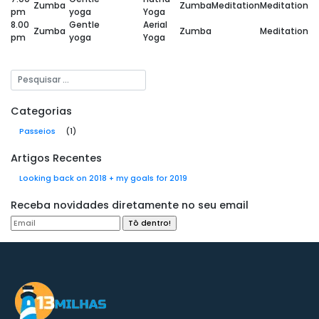
Zumba
Zumba
Meditation
Meditation
pm
yoga
Yoga
8.00
Gentle
Aerial
Zumba
Zumba
Meditation
pm
yoga
Yoga
Categorias
Passeios
(1)
Artigos Recentes
Looking back on 2018 + my goals for 2019
Receba novidades diretamente no seu email