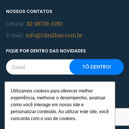
NOSSOS CONTATOS
Celular:
82 98739-1050
E-mail:
info@13milhas.com.br
FIQUE POR DENTRO DAS NOVIDADES
Utilizamos cookies para oferecer melhor
Home
Reservas
Dúvidas
experiência, melhorar o desempenho, analisar
como você interage em nosso site e
Contatos
personalizar conteúdo. Ao utilizar este site, você
concorda com o uso de cookies.
Copyright 2026 © 13 MILHAS.